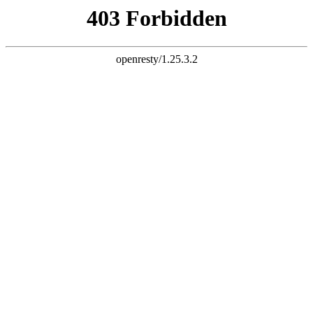
K8一触即发人生赢家
首页
产品
案例
新闻
关于
联系
18903730009
旋振筛
筛网替换快
节省人力
子母网分离式设计
筛分细至600目或0.02mm， 过滤小至5微米